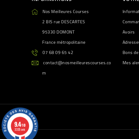
Nos Meilleures Courses
Informa
2 BIS rue DESCARTES
Comman
95330 DOMONT
Avoirs
France métropolitaine
Adresse
07 68 09 65 42
Bons de
contact@nosmeilleurescourses.co
Mes ale
m
9.4
/10
3335 avis