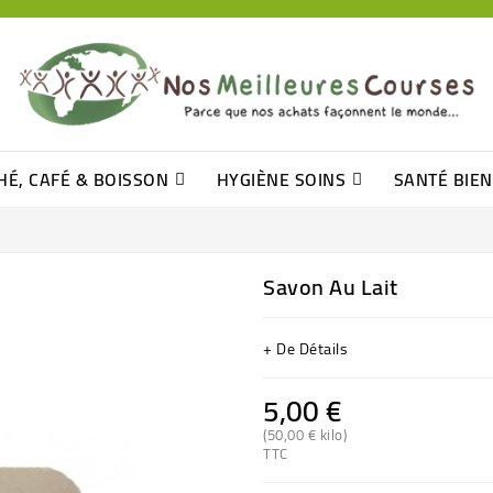
HÉ, CAFÉ & BOISSON
HYGIÈNE SOINS
SANTÉ BIE
Pâtisseries, Moelleux Et Cakes
Sucres En Morceaux, Bûchettes
Barre De Céréales, Pâte D\'amande
Tomates (purée, Coulis, Concentré....)
Levure De Bière Et Germe De Blé
Cotons
Tampo
Shampooin
Savon Au Lait
+ De Détails
5,00 €
(50,00 € kilo)
TTC