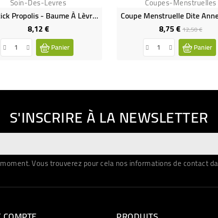
Soin-Des-Levres
Coupes-Menstruelles
Fyto'stick Propolis - Baume À Lèvres
8,12 €
8,75 €
Prix
Prix
Prix
12,50 €
de
Panier
Panier
base
S'INSCRIRE À LA NEWSLETTER
moment. Vous trouverez pour cela nos informations de contact dans 
E COMPTE
PRODUITS