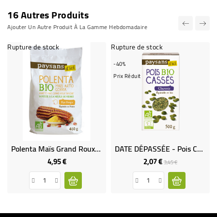
16 Autres Produits
Ajouter Un Autre Produit À La Gamme Hebdomadaire
Rupture de stock
Rupture de stock
-40%
Prix Réduit
Polenta Maïs Grand Roux Bio Et Equitable
DATE DÉPASSÉE - Pois Cassés Charente Bio & Équitable
4,95 €
2,07 €
Prix
Prix
Prix
3,45 €
de
base