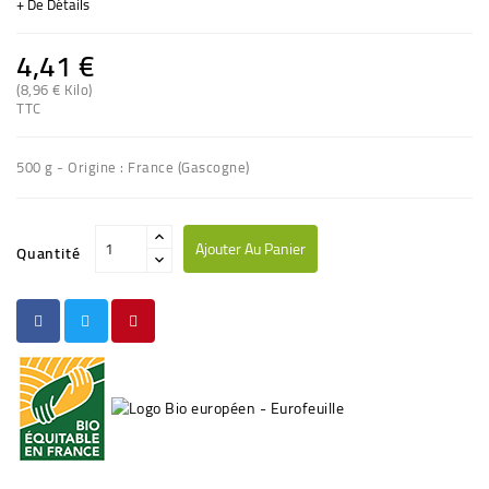
+ De Détails
4,41 €
(8,96 € Kilo)
(2 avis)
TTC
500 g - Origine : France (Gascogne)
Ajouter Au Panier
Quantité