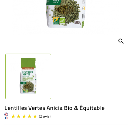
BÉBÉ
CULTUREL
search
Lentilles Vertes Anicia Bio & Équitable