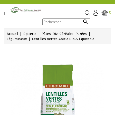
CATÉGORIE
0
PROMOS

Accueil
Épicerie
Pâtes, Riz, Céréales, Purées
ÉPICERIE
Légumineux
Lentilles Vertes Anicia Bio & Équitable
THÉ,
CAFÉ
&
BOISSON
HYGIÈNE
SOINS
SANTÉ
BIEN-
ÊTRE