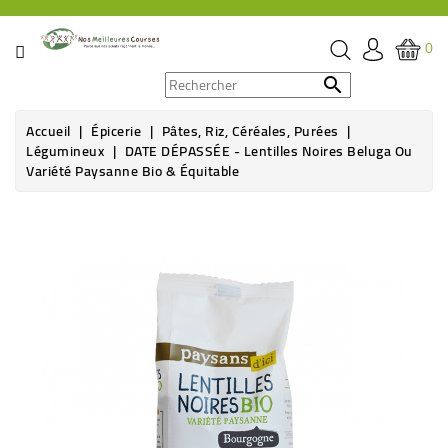
CATÉGORIE
0
PROMOS

Accueil
Épicerie
Pâtes, Riz, Céréales, Purées
ÉPICERIE
Légumineux
DATE DÉPASSÉE - Lentilles Noires Beluga Ou
Variété Paysanne Bio & Équitable
THÉ,
CAFÉ
&
BOISSON
HYGIÈNE
SOINS
SANTÉ
BIEN-
ÊTRE