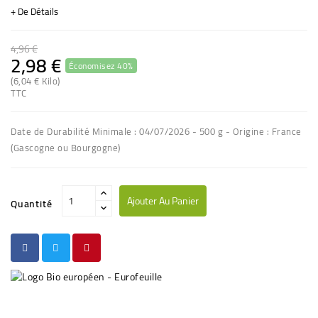
+ De Détails
4,96 €
2,98 €
Économisez 40%
(6,04 € Kilo)
TTC
Date de Durabilité Minimale : 04/07/2026 - 500 g - Origine : France
(Gascogne ou Bourgogne)
Ajouter Au Panier
Quantité