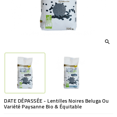
BÉBÉ
CULTUREL
search
DATE DÉPASSÉE - Lentilles Noires Beluga Ou
Variété Paysanne Bio & Équitable