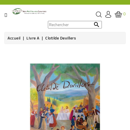
CATÉGORIE
0
PROMOS

Accueil
LIvre A
Clotilde Devillers
ÉPICERIE
THÉ,
CAFÉ
&
BOISSON
HYGIÈNE
SOINS
SANTÉ
BIEN-
ÊTRE