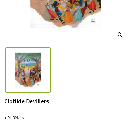
BÉBÉ
CULTUREL
search
Clotilde Devillers
+ De Détails