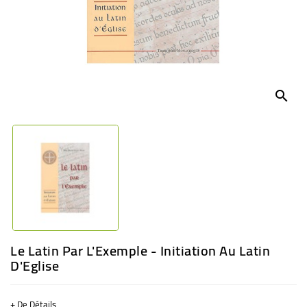
BÉBÉ
CULTUREL
search
Le Latin Par L'Exemple - Initiation Au Latin
D'Eglise
+ De Détails