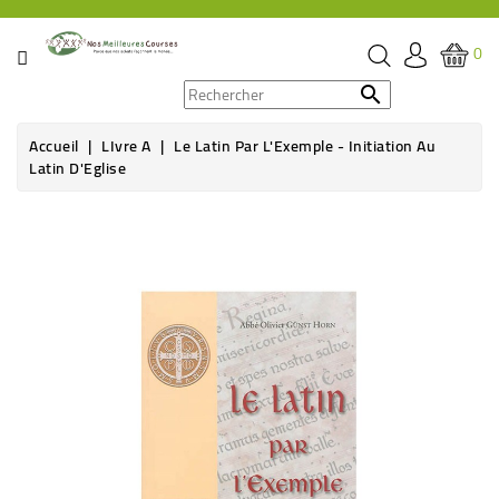
CATÉGORIE
0
PROMOS

Accueil
LIvre A
Le Latin Par L'Exemple - Initiation Au
ÉPICERIE
Latin D'Eglise
THÉ,
Rupture de stock
CAFÉ
&
BOISSON
HYGIÈNE
SOINS
SANTÉ
BIEN-
ÊTRE