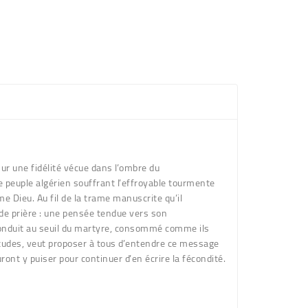
r une fidélité vécue dans l’ombre du
ce peuple algérien souffrant l’effroyable tourmente
e Dieu. Au fil de la trame manuscrite qu’il
de prière : une pensée tendue vers son
conduit au seuil du martyre, consommé comme ils
’études, veut proposer à tous d’entendre ce message
ont y puiser pour continuer d’en écrire la fécondité.