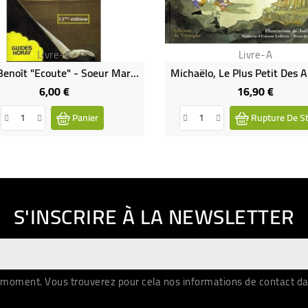
Livre-A
Livre-A
Saint Benoît "Ecoute" - Soeur Marie Bénédicte
6,00 €
16,90 €
Prix
Prix
Panier
Rupture De S
S'INSCRIRE À LA NEWSLETTER
moment. Vous trouverez pour cela nos informations de contact dans 