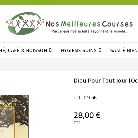
HÉ, CAFÉ & BOISSON
HYGIÈNE SOINS
SANTÉ BIE
Pâtisseries, Moelleux Et Cakes
Sucres En Morceaux, Bûchettes
Barre De Céréales, Pâte D\'amande
Tomates (purée, Coulis, Concentré....)
Levure De Bière Et Germe De Blé
Cotons
Tampo
Shampooin
Dieu Pour Tout Jour (O
+ De Détails
28,00 €
TTC