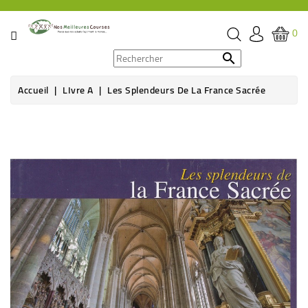
CATÉGORIE
0
PROMOS

Accueil
LIvre A
Les Splendeurs De La France Sacrée
ÉPICERIE
THÉ,
CAFÉ
&
BOISSON
HYGIÈNE
SOINS
SANTÉ
BIEN-
ÊTRE