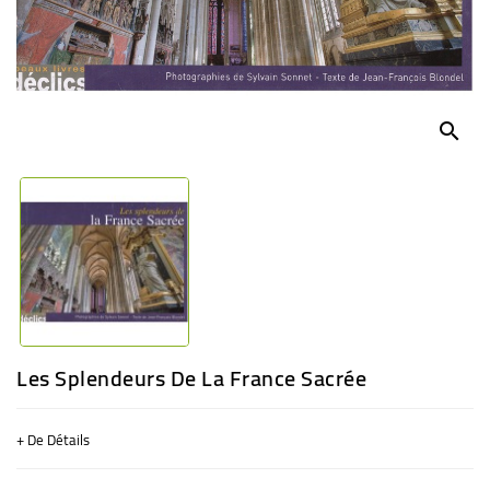
BÉBÉ
CULTUREL
search
Les Splendeurs De La France Sacrée
+ De Détails