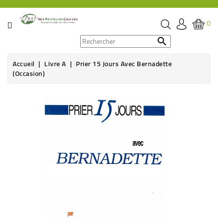
CATÉGORIE
0
PROMOS

Accueil
LIvre A
Prier 15 Jours Avec Bernadette
ÉPICERIE
(Occasion)
THÉ,
CAFÉ
&
BOISSON
HYGIÈNE
SOINS
SANTÉ
BIEN-
ÊTRE