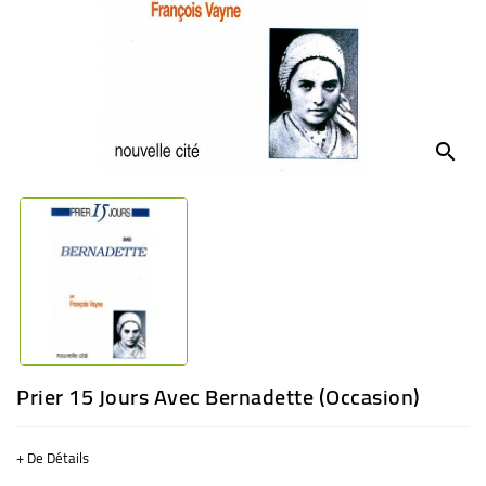
BÉBÉ
CULTUREL
search
Prier 15 Jours Avec Bernadette (Occasion)
+ De Détails