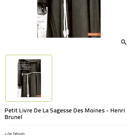
BÉBÉ
CULTUREL
search
Petit Livre De La Sagesse Des Moines - Henri
Brunel
+ De Détails