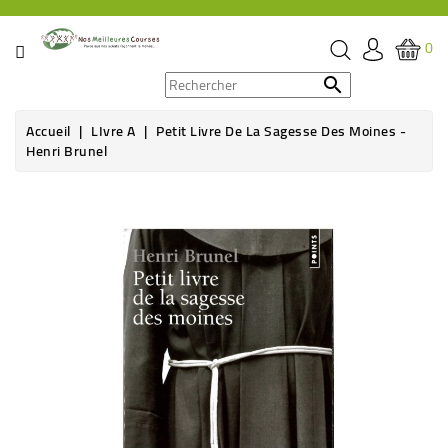
CATÉGORIE
0
PROMOS

Accueil
LIvre A
Petit Livre De La Sagesse Des Moines -
ÉPICERIE
Henri Brunel
THÉ,
CAFÉ
&
BOISSON
HYGIÈNE
SOINS
SANTÉ
BIEN-
ÊTRE