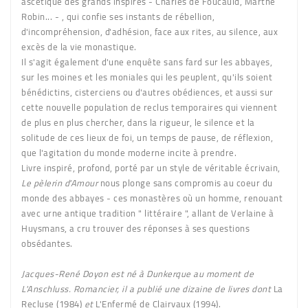
ascétique des grands inspirés - Charles de Foucauld, Marthe
Robin... - , qui confie ses instants de rébellion,
d'incompréhension, d'adhésion, face aux rites, au silence, aux
excès de la vie monastique.
Il s'agit également d'une enquête sans fard sur les abbayes,
sur les moines et les moniales qui les peuplent, qu'ils soient
bénédictins, cisterciens ou d'autres obédiences, et aussi sur
cette nouvelle population de reclus temporaires qui viennent
de plus en plus chercher, dans la rigueur, le silence et la
solitude de ces lieux de foi, un temps de pause, de réflexion,
que l'agitation du monde moderne incite à prendre.
Livre inspiré, profond, porté par un style de véritable écrivain,
Le pèlerin d'Amour
nous plonge sans compromis au coeur du
monde des abbayes - ces monastères où un homme, renouant
avec urne antique tradition " littéraire ", allant de Verlaine à
Huysmans, a cru trouver des réponses à ses questions
obsédantes.
Jacques-René Doyon est né à Dunkerque au moment de
L'Anschluss. Romancier, il a publié une dizaine de livres dont
La
Recluse (1984)
et
L'Enfermé de Clairvaux (1994).