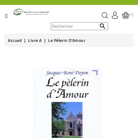
CATÉGORIE
0
PROMOS

Accueil
LIvre A
Le Pèlerin D'Amour
ÉPICERIE
THÉ,
CAFÉ
&
BOISSON
HYGIÈNE
SOINS
SANTÉ
BIEN-
ÊTRE