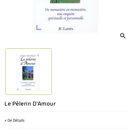
BÉBÉ
CULTUREL
search
Le Pèlerin D'Amour
+ De Détails