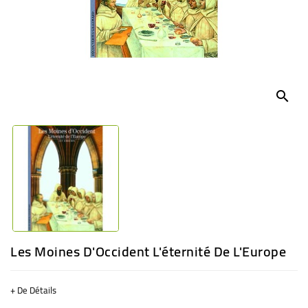
BÉBÉ
CULTUREL
search
Les Moines D'Occident L'éternité De L'Europe
+ De Détails