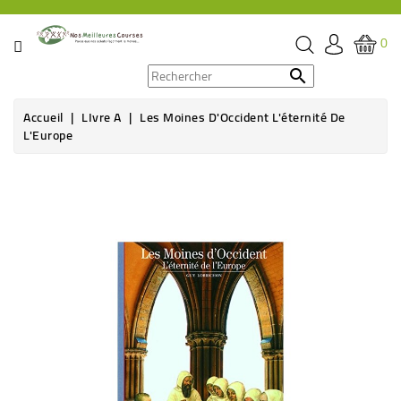
CATÉGORIE
0
PROMOS

Accueil
LIvre A
Les Moines D'Occident L'éternité De
ÉPICERIE
L'Europe
THÉ,
CAFÉ
&
BOISSON
HYGIÈNE
SOINS
SANTÉ
BIEN-
ÊTRE