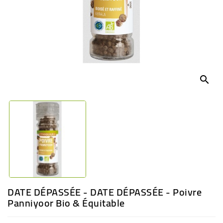
BÉBÉ
CULTUREL
search
DATE DÉPASSÉE - DATE DÉPASSÉE - Poivre
Panniyoor Bio & Équitable