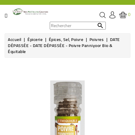
CATÉGORIE
0
PROMOS

Accueil
Épicerie
Épices, Sel, Poivre
Poivres
DATE
ÉPICERIE
DÉPASSÉE - DATE DÉPASSÉE - Poivre Panniyoor Bio &
Équitable
THÉ,
CAFÉ
&
BOISSON
HYGIÈNE
SOINS
SANTÉ
BIEN-
ÊTRE