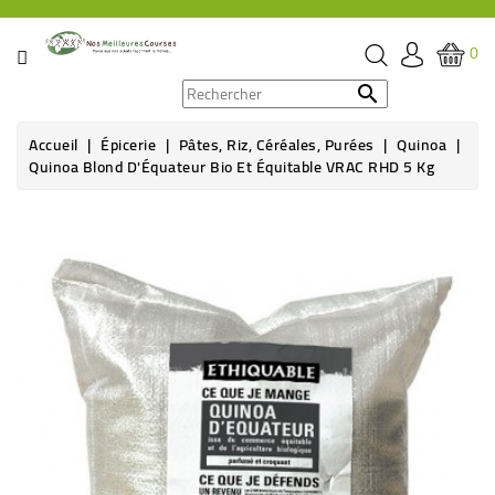
CATÉGORIE
0
PROMOS

Accueil
Épicerie
Pâtes, Riz, Céréales, Purées
Quinoa
ÉPICERIE
Quinoa Blond D'Équateur Bio Et Équitable VRAC RHD 5 Kg
THÉ,
CAFÉ
&
BOISSON
HYGIÈNE
SOINS
SANTÉ
BIEN-
ÊTRE