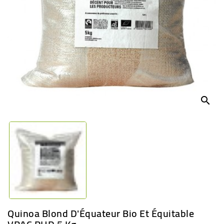
BÉBÉ
CULTUREL
search
Quinoa Blond D'Équateur Bio Et Équitable