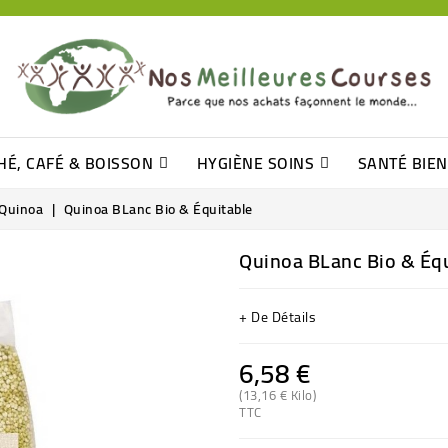
HÉ, CAFÉ & BOISSON
HYGIÈNE SOINS
SANTÉ BIE
Pâtisseries, Moelleux Et Cakes
Sucres En Morceaux, Bûchettes
Barre De Céréales, Pâte D\'amande
Tomates (purée, Coulis, Concentré....)
Levure De Bière Et Germe De Blé
Cotons
Tampo
Shampooin
Quinoa
Quinoa BLanc Bio & Équitable
Quinoa BLanc Bio & Équ
+ De Détails
6,58 €
(13,16 € Kilo)
TTC