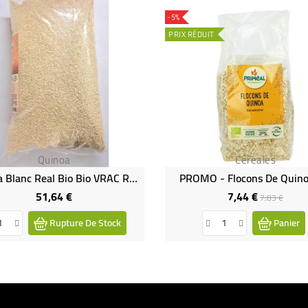
-5%
PRIX RÉDUIT
Quinoa
Cereales
Quinoa Blanc Real Bio Bio VRAC RHD 5 Kg
PROMO - Flocons De Quino
51,64 €
7,44 €
Prix
Prix
Prix
7,83 €
de
Rupture De Stock
Panier
base