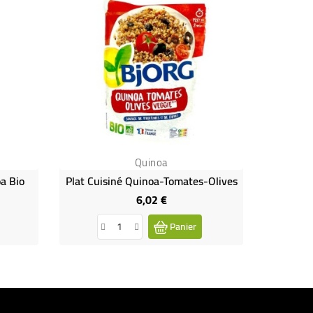
Quinoa
a Bio
Plat Cuisiné Quinoa-Tomates-Olives
Penne Au
6,02 €
Prix
Panier