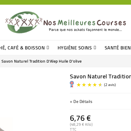
HÉ, CAFÉ & BOISSON
HYGIÈNE SOINS
SANTÉ BIE
Pâtisseries, Moelleux Et Cakes
Sucres En Morceaux, Bûchettes
Barre De Céréales, Pâte D\'amande
Tomates (purée, Coulis, Concentré....)
Levure De Bière Et Germe De Blé
Cotons
Tampo
Shampooin
Savon Naturel Tradition D'Alep Huile D'olive
Savon Naturel Tradition
+ De Détails
6,76 €
(48,29 € Kilo)
TTC