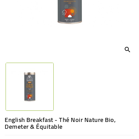
BÉBÉ
CULTUREL
search
English Breakfast - Thé Noir Nature Bio,
Demeter & Équitable