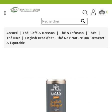
CATÉGORIE
0
PROMOS

Accueil
Thé, Café & Boisson
Thé & Infusion
Thés
ÉPICERIE
Thé Noir
English Breakfast - Thé Noir Nature Bio, Demeter
& Équitable
THÉ,
CAFÉ
&
BOISSON
HYGIÈNE
SOINS
SANTÉ
BIEN-
ÊTRE