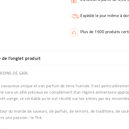
Expédié le jour même à dom
Plus de 1500 produits certi
e de l'onglet produit
 JARDINS DE GAÏA.
t savoureux unique et son parfum de terre humide. Il est particulièreme
hé sera un allié précieux en complément d'un régime alimentaire approp
êt vierge, ce véritable pu'er est récolté sur les arbres par les minorité
 tour du monde de saveurs, de parfuls, de terroirs, de traditions, de cou
rs une passion : le Thé.