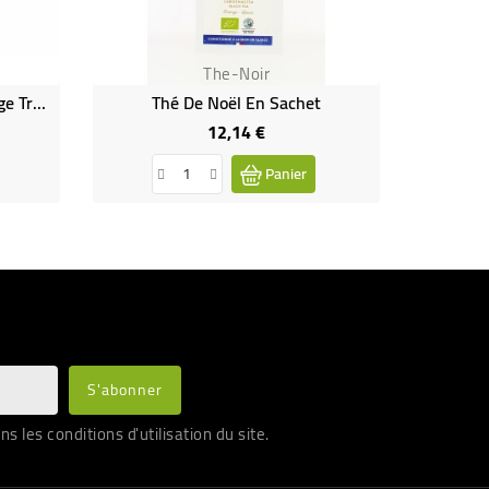
The-Noir
Breakfast - Thé Noir - Mélange Traditionnel - Inde - Bio & Demeter & Équitable
Thé De Noël En Sachet
12,14 €
Prix
Panier
les conditions d'utilisation du site.