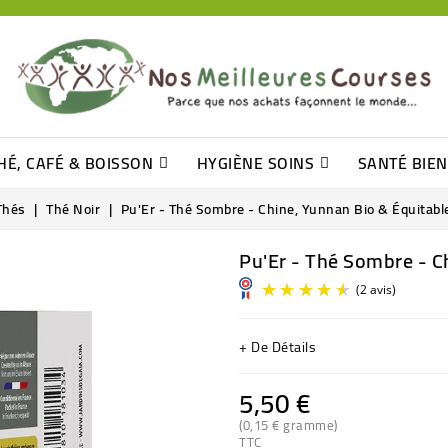
HÉ, CAFÉ & BOISSON
HYGIÈNE SOINS
SANTÉ BIE
Pâtisseries, Moelleux Et Cakes
Sucres En Morceaux, Bûchettes
Barre De Céréales, Pâte D\'amande
Tomates (purée, Coulis, Concentré....)
Levure De Bière Et Germe De Blé
Cotons
Tampo
Shampooin
Thés
Thé Noir
Pu'Er - Thé Sombre - Chine, Yunnan Bio & Équitabl
Pu'Er - Thé Sombre - C
+ De Détails
5,50 €
(0,15 € gramme)
TTC