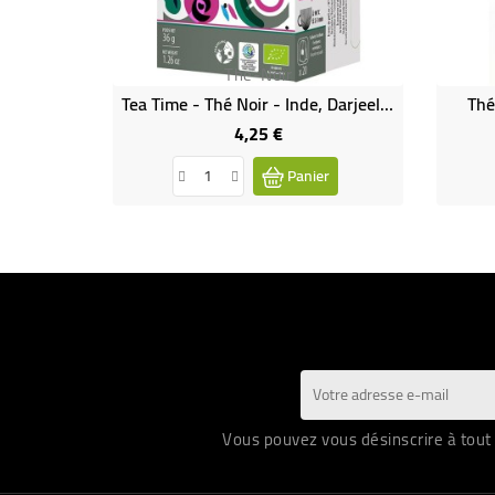
The-Noir
Tea Time - Thé Noir - Inde, Darjeeling Bio & Demeter & Équitable
Thé
4,25 €
Prix
Panier
Vous pouvez vous désinscrire à tout 