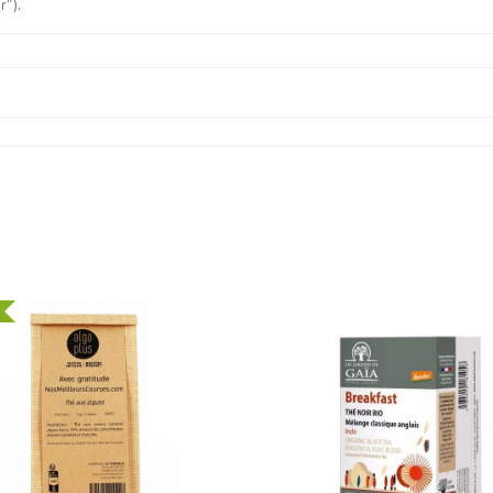
r").
U