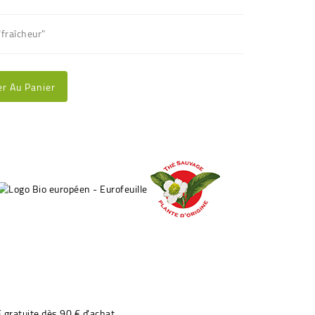
"fraîcheur"
er Au Panier
€ gratuite dès 90 € d'achat