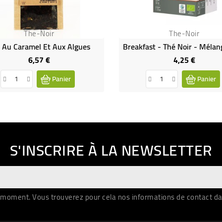
The-Noir
The-Noir
 Au Caramel Et Aux Algues
6,57 €
4,25 €
Prix
Prix
Panier
Panier
S'INSCRIRE À LA NEWSLETTER
moment. Vous trouverez pour cela nos informations de contact dans 