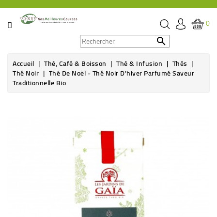
CATÉGORIE
0
PROMOS

Accueil
Thé, Café & Boisson
Thé & Infusion
Thés
ÉPICERIE
Thé Noir
Thé De Noël - Thé Noir D'hiver Parfumé Saveur
Traditionnelle Bio
THÉ,
CAFÉ
Rupture de stock
&
BOISSON
HYGIÈNE
SOINS
SANTÉ
BIEN-
ÊTRE