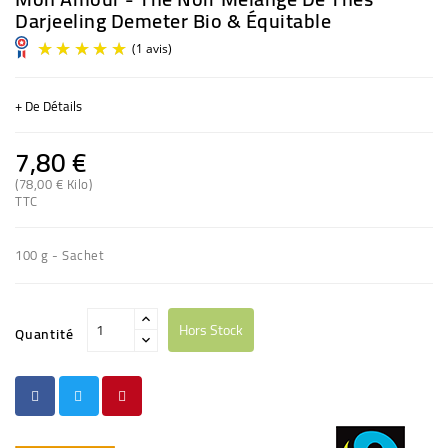
Darjeeling Demeter Bio & Équitable
+ De Détails
7,80 €
(78,00 € Kilo)
TTC
(1 avis)
100 g - Sachet
Hors Stock
Quantité