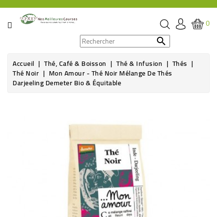
CATÉGORIE
0
PROMOS

Accueil
Thé, Café & Boisson
Thé & Infusion
Thés
ÉPICERIE
Thé Noir
Mon Amour - Thé Noir Mélange De Thés
Darjeeling Demeter Bio & Équitable
THÉ,
CAFÉ
Rupture de stock
&
BOISSON
HYGIÈNE
SOINS
SANTÉ
BIEN-
ÊTRE