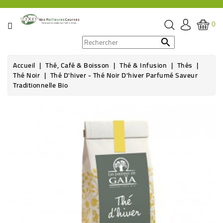
CATÉGORIE
0
PROMOS

Accueil
Thé, Café & Boisson
Thé & Infusion
Thés
ÉPICERIE
Thé Noir
Thé D'hiver - Thé Noir D'hiver Parfumé Saveur
Traditionnelle Bio
THÉ,
CAFÉ
&
BOISSON
HYGIÈNE
SOINS
SANTÉ
BIEN-
ÊTRE