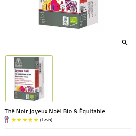
BÉBÉ
CULTUREL
search
Thé Noir Joyeux Noël Bio & Équitable