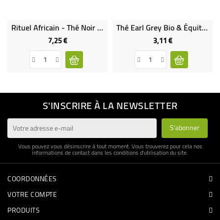
Rituel Africain - Thé Noir Aromatisé Coco, Banane Et Ananas Bio & Équitable
Thé Earl Grey Bio & Équitable
7,25 €
3,11 €
Prix
Prix
S'INSCRIRE À LA NEWSLETTER
Vous pouvez vous désinscrire à tout moment. Vous trouverez pour cela nos
informations de contact dans les conditions d'utilisation du site.
COORDONNÉES
VOTRE COMPTE
PRODUITS