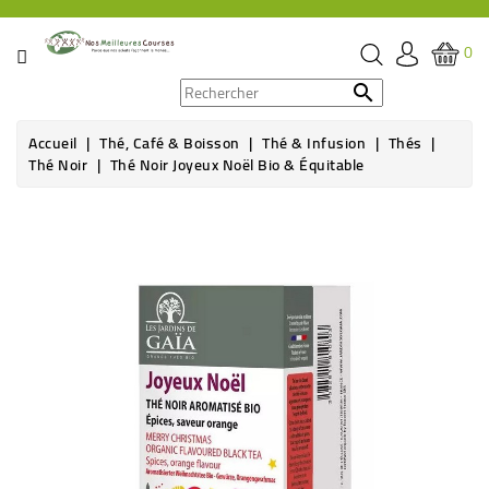
CATÉGORIE
0
PROMOS

Accueil
Thé, Café & Boisson
Thé & Infusion
Thés
ÉPICERIE
Thé Noir
Thé Noir Joyeux Noël Bio & Équitable
THÉ,
CAFÉ
&
BOISSON
HYGIÈNE
SOINS
SANTÉ
BIEN-
ÊTRE