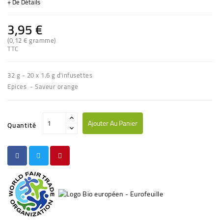
+ De Détails
3,95 €
(0,12 € gramme)
(1 avis)
TTC
32 g - 20 x 1.6 g d'infusettes
Epices - Saveur orange
Ajouter Au Panier
Quantité