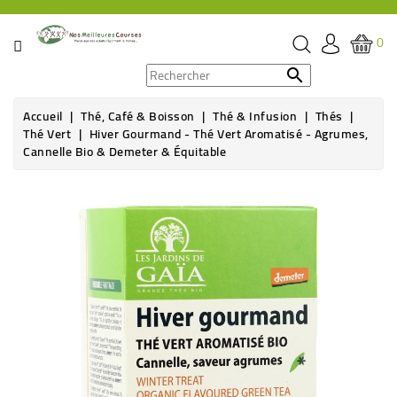
CATÉGORIE
0
PROMOS

Accueil
Thé, Café & Boisson
Thé & Infusion
Thés
ÉPICERIE
Thé Vert
Hiver Gourmand - Thé Vert Aromatisé - Agrumes,
Cannelle Bio & Demeter & Équitable
THÉ,
CAFÉ
&
BOISSON
HYGIÈNE
SOINS
SANTÉ
BIEN-
ÊTRE