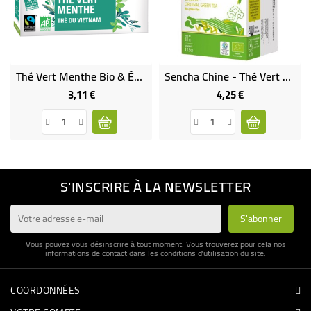
Thé Vert Menthe Bio & Équitable
Sencha Chine - Thé Vert Nature Bio
3,11 €
4,25 €
Prix
Prix
S'INSCRIRE À LA NEWSLETTER
Vous pouvez vous désinscrire à tout moment. Vous trouverez pour cela nos
informations de contact dans les conditions d'utilisation du site.
COORDONNÉES