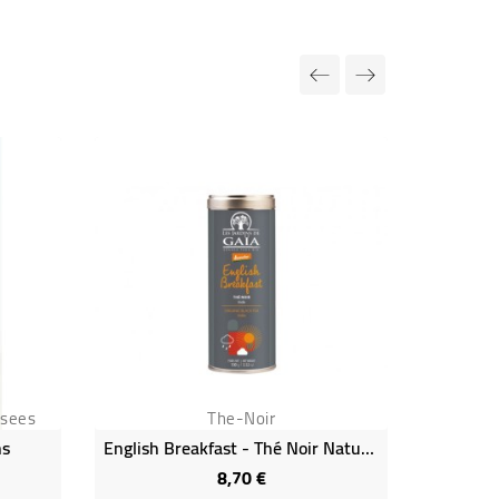
Rupture de
osees
The-Noir
ns
English Breakfast - Thé Noir Nature Bio, Demeter & Équitable
Sencha J
8,70 €
Prix