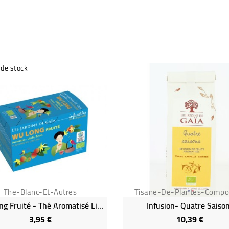
 de stock
The-Blanc-Et-Autres
Tisane-De-Plantes-Comp
Wu Long Fruité - Thé Aromatisé Litchi Fleurs Bio & Équitable
Infusion- Quatre Saiso
3,95 €
10,39 €
Prix
Prix