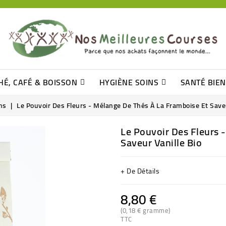
HÉ, CAFÉ & BOISSON
HYGIÈNE SOINS
SANTÉ BIE
Pâtisseries, Moelleux Et Cakes
Sucres En Morceaux, Bûchettes
Barre De Céréales, Pâte D\'amande
Tomates (purée, Coulis, Concentré....)
Levure De Bière Et Germe De Blé
Cotons
Tampo
Shampooin
ns
Le Pouvoir Des Fleurs - Mélange De Thés À La Framboise Et Saveu
Le Pouvoir Des Fleurs 
Saveur Vanille Bio
+ De Détails
8,80 €
(0,18 € gramme)
TTC