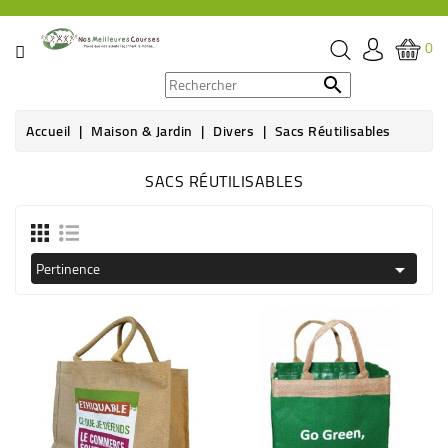
CATÉGORIE
0
PROMOS

Accueil
Maison & Jardin
Divers
Sacs Réutilisables
ÉPICERIE
SACS RÉUTILISABLES
THÉ,
CAFÉ
&
BOISSON
Pertinence

HYGIÈNE
SOINS
SANTÉ
BIEN-
ÊTRE