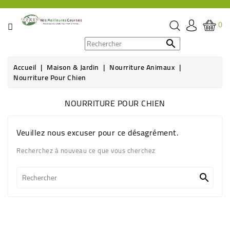
CATÉGORIE
0
PROMOS

Accueil
Maison & Jardin
Nourriture Animaux
ÉPICERIE
Nourriture Pour Chien
THÉ,
NOURRITURE POUR CHIEN
CAFÉ
&
BOISSON
Veuillez nous excuser pour ce désagrément.
Recherchez à nouveau ce que vous cherchez
HYGIÈNE
SOINS

SANTÉ
BIEN-
ÊTRE