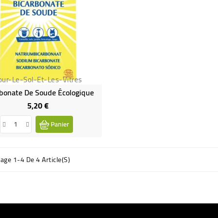
our-Le-Sol-Et-Les-Vitres
bonate De Soude Écologique
5,20 €
Prix
Panier
hage 1-4 De 4 Article(s)