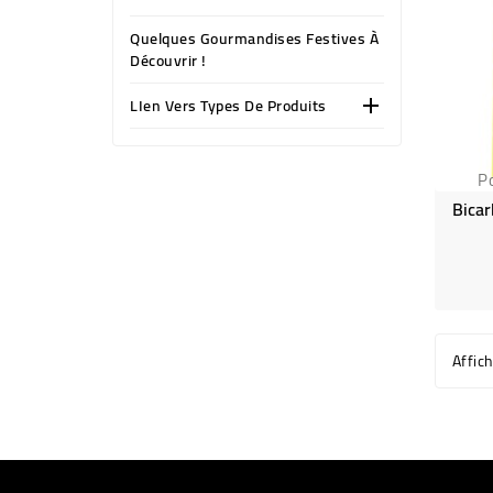
Quelques Gourmandises Festives À
Découvrir !
LIen Vers Types De Produits

P
Bicar
Affic