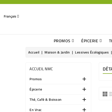
Français
PROMOS
ÉPICERIE
T
Dates Dépassées, Jusqu\'à -70% De Réduction
Découverte De Beaux Produits Au Détour D\'une Bonne Affaire
Sucres & Édulcorants Naturels
Chocolats, Barres & Confiserie
Accueil
Maison & Jardin
Lessives Écologiques
DÉT
ACCUEIL NMC
Promos

Épicerie

Thé, Café & Boisson

En Vrac
