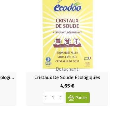
Detachant
Détachant Et Blanchissant Écologique
Cristaux De Soude Écologiques
4,65 €
Prix
Panier