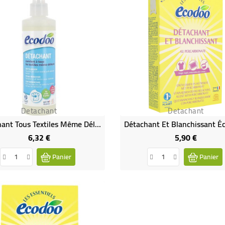
Detachant
Detachant
Détachant Tous Textiles Même Délicats
6,32 €
5,90 €
Prix
Prix
Panier
Panier