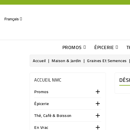
Français
PROMOS
ÉPICERIE
T
Dates Dépassées, Jusqu\'à -70% De Réduction
Découverte De Beaux Produits Au Détour D\'une Bonne Affaire
Sucres & Édulcorants Naturels
Chocolats, Barres & Confiserie
Accueil
Maison & Jardin
Graines Et Semences
DÉS
ACCUEIL NMC
Promos

Épicerie

Thé, Café & Boisson

En Vrac
