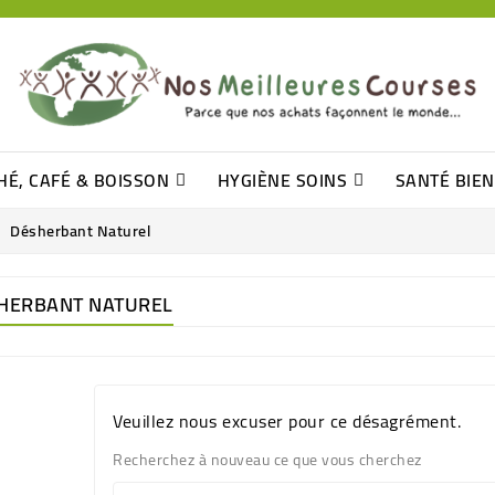
HÉ, CAFÉ & BOISSON
HYGIÈNE SOINS
SANTÉ BIE
Pâtisseries, Moelleux Et Cakes
Sucres En Morceaux, Bûchettes
Barre De Céréales, Pâte D\'amande
Tomates (purée, Coulis, Concentré....)
Levure De Bière Et Germe De Blé
Cotons
Tampo
Shampooin
Désherbant Naturel
HERBANT NATUREL
Veuillez nous excuser pour ce désagrément.
Recherchez à nouveau ce que vous cherchez