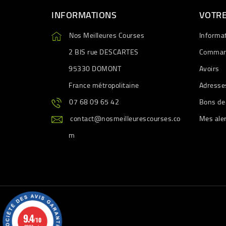
INFORMATIONS
VOTR
Nos Meilleures Courses
Informa
2 BIS rue DESCARTES
Comman
95330 DOMONT
Avoirs
France métropolitaine
Adresse
07 68 09 65 42
Bons de
contact@nosmeilleurescourses.co
Mes ale
m
9.4
/10