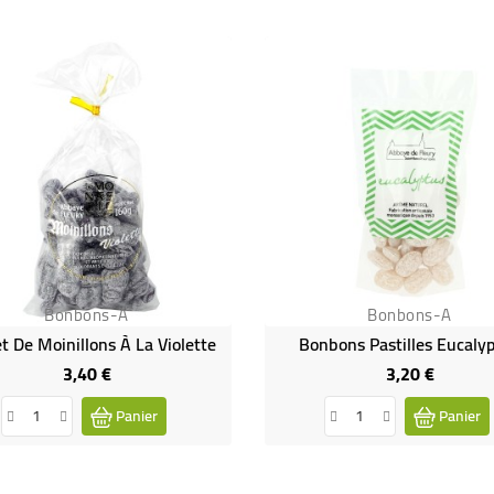
Bonbons-A
Bonbons-A
t De Moinillons À La Violette
Bonbons Pastilles Eucaly
3,40 €
3,20 €
Prix
Prix
Panier
Panier