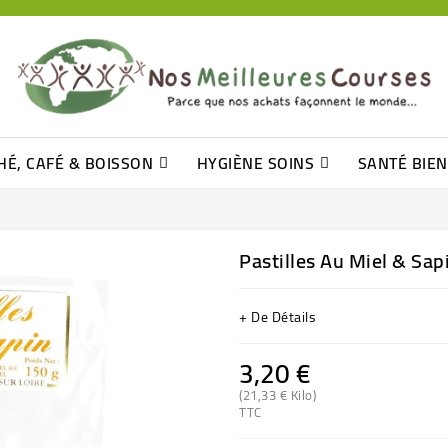
HÉ, CAFÉ & BOISSON
HYGIÈNE SOINS
SANTÉ BIE
Pâtisseries, Moelleux Et Cakes
Sucres En Morceaux, Bûchettes
Barre De Céréales, Pâte D\'amande
Tomates (purée, Coulis, Concentré....)
Levure De Bière Et Germe De Blé
Cotons
Tampo
Shampooin
Pastilles Au Miel & Sap
+ De Détails
3,20 €
(21,33 € Kilo)
TTC