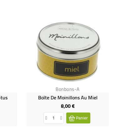
Bonbons-A
ptus
Boîte De Moinillons Au Miel
8,00 €
Prix
Panier