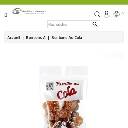
CATÉGORIE
0
PROMOS

Accueil
Bonbons A
Bonbons Au Cola
ÉPICERIE
THÉ,
CAFÉ
&
BOISSON
HYGIÈNE
SOINS
SANTÉ
BIEN-
ÊTRE