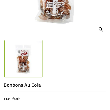
BÉBÉ
CULTUREL
search
Bonbons Au Cola
+ De Détails