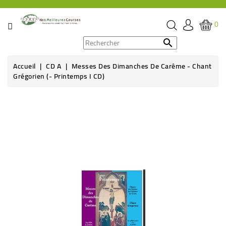
CATÉGORIE
0
PROMOS

Accueil
CD A
Messes Des Dimanches De Carême - Chant
ÉPICERIE
Grégorien (- Printemps I CD)
THÉ,
CAFÉ
&
BOISSON
HYGIÈNE
SOINS
SANTÉ
BIEN-
ÊTRE