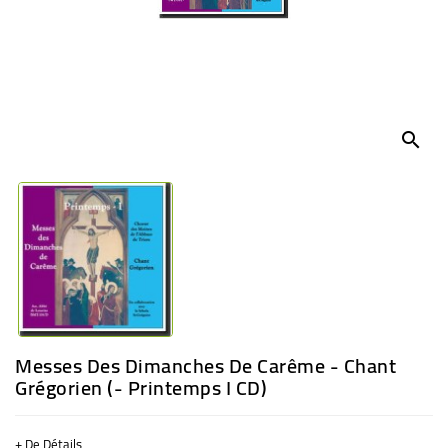
BÉBÉ
CULTUREL
search
Messes Des Dimanches De Carême - Chant
Grégorien (- Printemps I CD)
+ De Détails