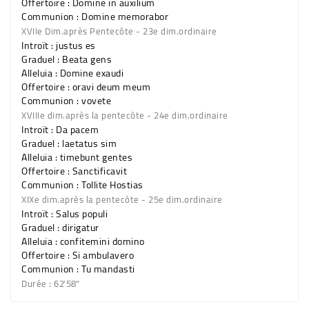
Offertoire : Domine in auxilium
Communion : Domine memorabor
XVIIe Dim.après Pentecôte - 23e dim.ordinaire
Introït : justus es
Graduel : Beata gens
Alleluia : Domine exaudi
Offertoire : oravi deum meum
Communion : vovete
XVIIIe dim.après la pentecôte - 24e dim.ordinaire
Introït : Da pacem
Graduel : laetatus sim
Alleluia : timebunt gentes
Offertoire : Sanctificavit
Communion : Tollite Hostias
XIXe dim.après la pentecôte - 25e dim.ordinaire
Introït : Salus populi
Graduel : dirigatur
Alleluia : confitemini domino
Offertoire : Si ambulavero
Communion : Tu mandasti
Durée : 62'58"