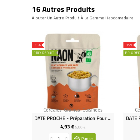
16 Autres Produits
Ajouter Un Autre Produit À La Gamme Hebdomadaire
-15%
-15%
PRIX RÉDUIT
PRIX RÉ
Cereales-Graines-Cuisinees
Ce
DATE PROCHE - Préparation Pour Semoule Mexicaine BIO
4,93 €
Prix
Prix
5,80 €
de
Panier
base