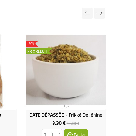
-70%
PRIX RÉDUIT
Ble
o
DATE DÉPASSÉE - Frikké De Jénine
3,30 €
Prix
Prix
11,00 €
de
Panier
base