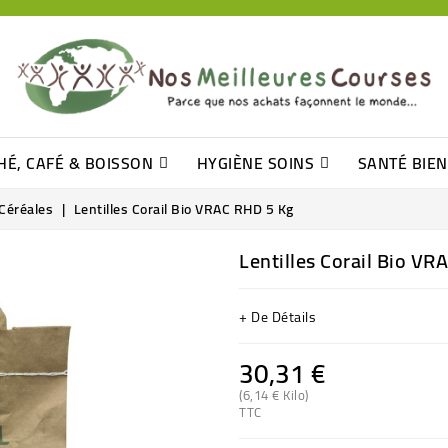
HÉ, CAFÉ & BOISSON
HYGIÈNE SOINS
SANTÉ BIE
Pâtisseries, Moelleux Et Cakes
Sucres En Morceaux, Bûchettes
Barre De Céréales, Pâte D\'amande
Tomates (purée, Coulis, Concentré....)
Levure De Bière Et Germe De Blé
Cotons
Tampo
Shampooin
Céréales
Lentilles Corail Bio VRAC RHD 5 Kg
Lentilles Corail Bio V
+ De Détails
30,31 €
(6,14 € Kilo)
TTC