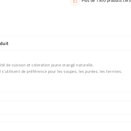
Plus de 1500 produits certi
oduit
dité de cuisson et coloration jaune orangé naturelle.
il s'utilisent de préférence pour les soupes, les purées, les terrines.