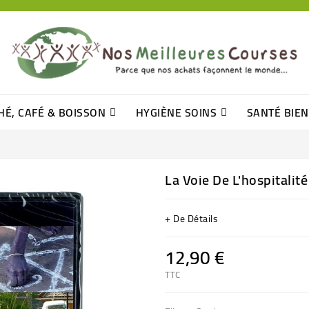
HÉ, CAFÉ & BOISSON
HYGIÈNE SOINS
SANTÉ BIE
Pâtisseries, Moelleux Et Cakes
Sucres En Morceaux, Bûchettes
Barre De Céréales, Pâte D\'amande
Tomates (purée, Coulis, Concentré....)
Levure De Bière Et Germe De Blé
Cotons
Tampo
Shampooin
La Voie De L'hospitalité
+ De Détails
12,90 €
TTC