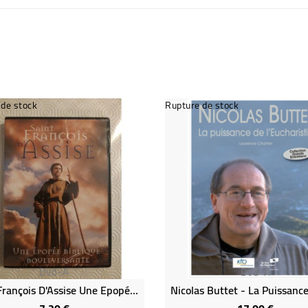
 de stock
Rupture de stock
Dvd-A
Dvd-A
Saint François D'Assise Une Epopée Biblique Bouleversainte