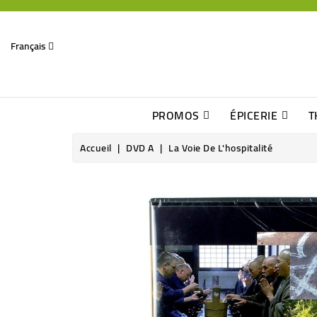
Français
PROMOS
ÉPICERIE
T
Dates Dépassées, Jusqu\'à -70% De Réduction
Découverte De Beaux Produits Au Détour D\'une Bonne Affaire
Sucres & Édulcorants Naturels
Chocolats, Barres & Confiserie
Accueil
DVD A
La Voie De L'hospitalité