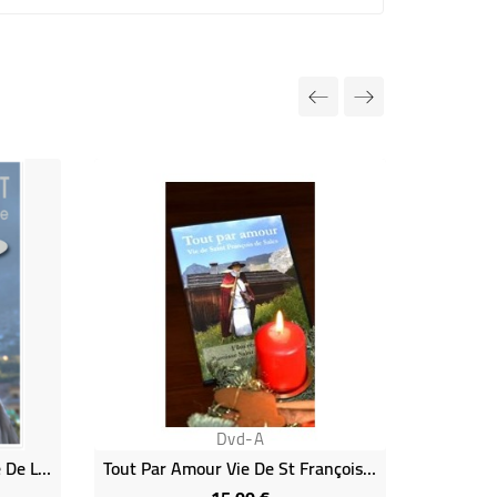
Rupture de
Dvd-A
Nicolas Buttet - La Puissance De L'Eucharistie
Tout Par Amour Vie De St François De Sales
Gro