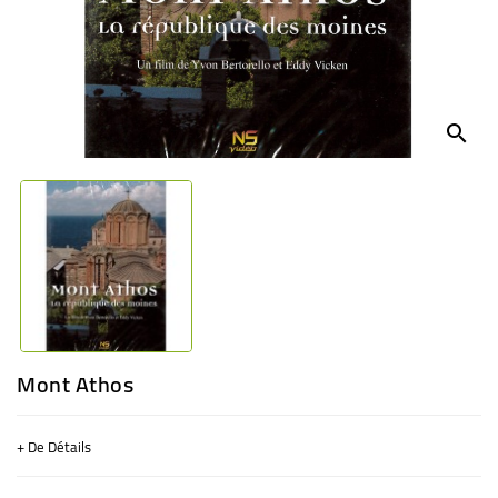
BÉBÉ
CULTUREL
search
Mont Athos
+ De Détails