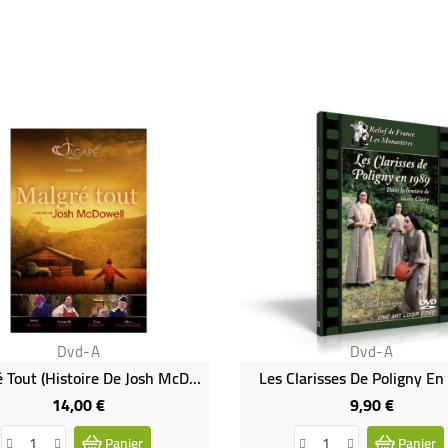
Dvd-A
Dvd-A
Malgré Tout (histoire De Josh McDowell)
Les Clarisses De Poligny E
14,00 €
9,90 €
Prix
Prix
Panier
Panier