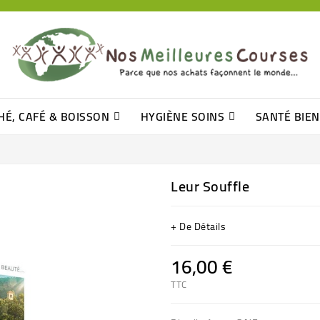
HÉ, CAFÉ & BOISSON
HYGIÈNE SOINS
SANTÉ BIE
Pâtisseries, Moelleux Et Cakes
Sucres En Morceaux, Bûchettes
Barre De Céréales, Pâte D\'amande
Tomates (purée, Coulis, Concentré....)
Levure De Bière Et Germe De Blé
Cotons
Tampo
Shampooin
Leur Souffle
+ De Détails
16,00 €
TTC