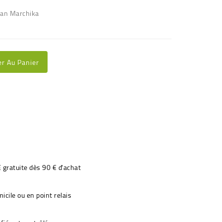
Ivan Marchika
er Au Panier
€ gratuite dès 90 € d'achat
icile ou en point relais