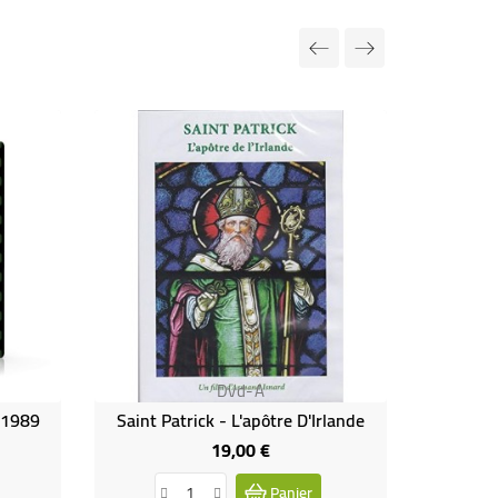
Dvd-A
n 1989
Saint Patrick - L'apôtre D'Irlande
Sai
19,00 €
Prix
Panier