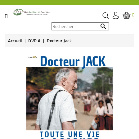
CATÉGORIE
0
PROMOS

Accueil
DVD A
Docteur Jack
ÉPICERIE
THÉ,
CAFÉ
&
BOISSON
HYGIÈNE
SOINS
SANTÉ
BIEN-
ÊTRE