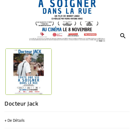
BÉBÉ
CULTUREL
search
Docteur Jack
+ De Détails