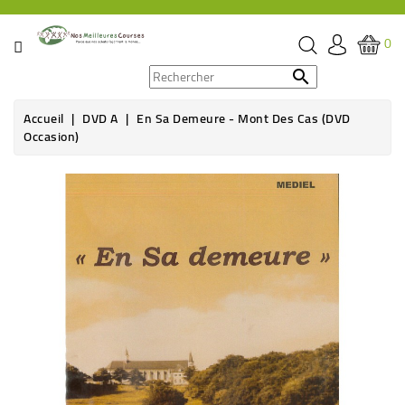
CATÉGORIE
0
PROMOS

Accueil
DVD A
En Sa Demeure - Mont Des Cas (DVD
ÉPICERIE
Occasion)
THÉ,
CAFÉ
&
BOISSON
HYGIÈNE
SOINS
SANTÉ
BIEN-
ÊTRE