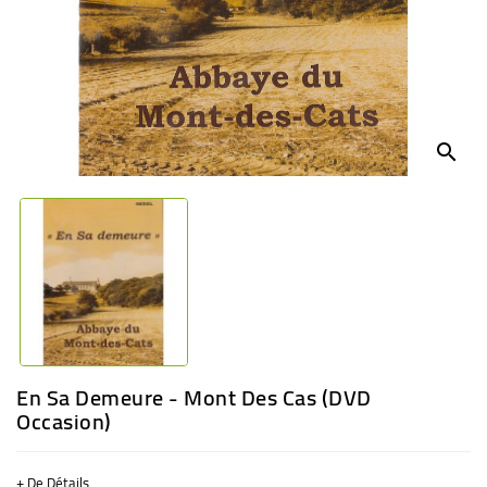
BÉBÉ
CULTUREL
search
En Sa Demeure - Mont Des Cas (DVD
Occasion)
+ De Détails