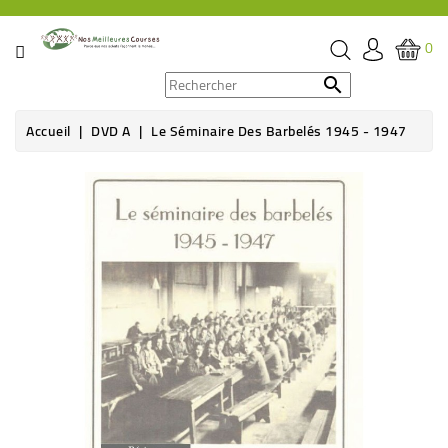
CATÉGORIE
0
PROMOS

Accueil
DVD A
Le Séminaire Des Barbelés 1945 - 1947
ÉPICERIE
THÉ,
CAFÉ
&
BOISSON
HYGIÈNE
SOINS
SANTÉ
BIEN-
ÊTRE