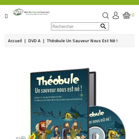
CATÉGORIE
0
PROMOS

Accueil
DVD A
Théobule Un Sauveur Nous Est Né !
ÉPICERIE
THÉ,
CAFÉ
&
BOISSON
HYGIÈNE
SOINS
SANTÉ
BIEN-
ÊTRE