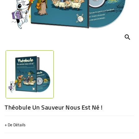
BÉBÉ
CULTUREL
search
Théobule Un Sauveur Nous Est Né !
+ De Détails