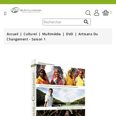
CATÉGORIE
0
PROMOS

Accueil
Culturel
Multimédia
DVD
Artisans Du
ÉPICERIE
Changement - Saison 1
THÉ,
CAFÉ
&
BOISSON
HYGIÈNE
SOINS
SANTÉ
BIEN-
ÊTRE