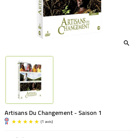
BÉBÉ
CULTUREL
search
Artisans Du Changement - Saison 1