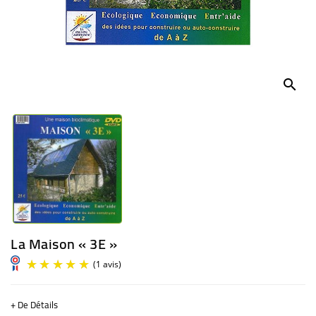
BÉBÉ
CULTUREL
search
La Maison « 3E »
+ De Détails