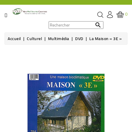
CATÉGORIE
0
PROMOS

Accueil
Culturel
Multimédia
DVD
La Maison « 3E »
ÉPICERIE
THÉ,
CAFÉ
&
BOISSON
HYGIÈNE
SOINS
SANTÉ
BIEN-
ÊTRE