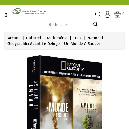
CATÉGORIE
0
PROMOS

Accueil
Culturel
Multimédia
DVD
National
ÉPICERIE
Geographic: Avant Le Deluge + Un Monde A Sauver
THÉ,
CAFÉ
&
BOISSON
HYGIÈNE
SOINS
SANTÉ
BIEN-
ÊTRE