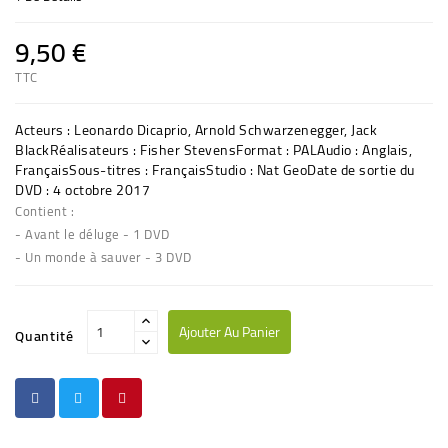
9,50 €
TTC
Acteurs :
Leonardo Dicaprio, Arnold Schwarzenegger, Jack
Black
Réalisateurs :
Fisher Stevens
Format :
PAL
Audio :
Anglais,
Français
Sous-titres :
Français
Studio :
Nat Geo
Date de sortie du
DVD :
4 octobre 2017
Contient :
- Avant le déluge - 1 DVD
- Un monde à sauver - 3 DVD
Ajouter Au Panier
Quantité