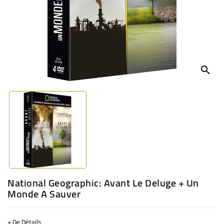
BÉBÉ
CULTUREL
search
National Geographic: Avant Le Deluge + Un
Monde A Sauver
+ De Détails