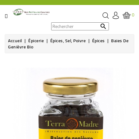
CATÉGORIE
0
PROMOS

Accueil
Épicerie
Épices, Sel, Poivre
Épices
Baies De
ÉPICERIE
Genièvre Bio
THÉ,
CAFÉ
&
BOISSON
HYGIÈNE
SOINS
SANTÉ
BIEN-
ÊTRE