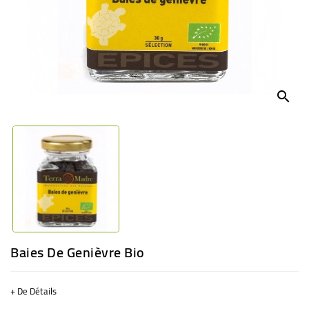
BÉBÉ
CULTUREL
search
Baies De Genièvre Bio
+ De Détails