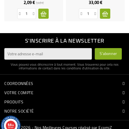
2,09 €
33,00 €
Prix
Prix
Prix
3,49 €
de
base
S'INSCRIRE À LA NEWSLETTER
Vous pouvez vous désinscrire à tout moment. Vous trouverez pour cela nos
informations de contact dans les conditions d'utilisation du site.
COORDONNÉES
VOTRE COMPTE
PRODUITS
NOTRE SOCIÉTÉ
9.4
/10
© 2026 - Nos Meilleures Courses réalisé par EcomiZ
3337 avis