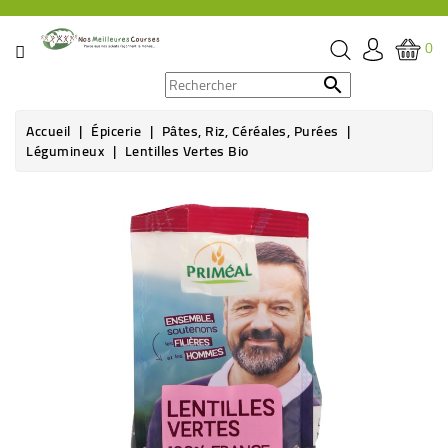
CATÉGORIE
0
PROMOS

Accueil
Épicerie
Pâtes, Riz, Céréales, Purées
ÉPICERIE
Légumineux
Lentilles Vertes Bio
THÉ,
CAFÉ
&
BOISSON
HYGIÈNE
SOINS
SANTÉ
BIEN-
ÊTRE