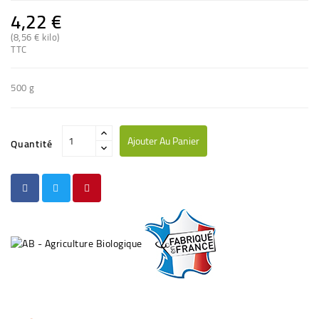
4,22 €
(8,56 € kilo)
TTC
500 g
Ajouter Au Panier
Quantité