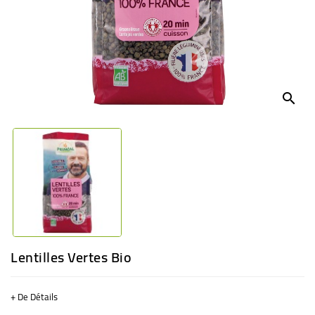
BÉBÉ
CULTUREL
search
Lentilles Vertes Bio
+ De Détails