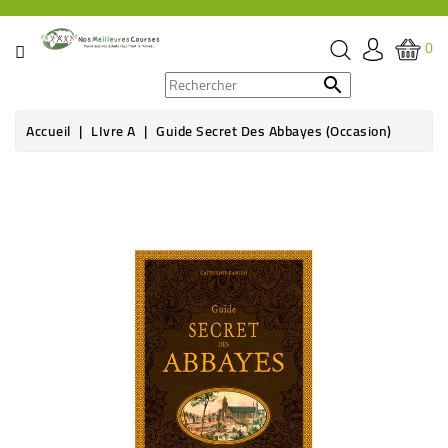
CATÉGORIE
0
PROMOS

Accueil
LIvre A
Guide Secret Des Abbayes (Occasion)
ÉPICERIE
THÉ,
CAFÉ
&
BOISSON
HYGIÈNE
SOINS
SANTÉ
BIEN-
ÊTRE