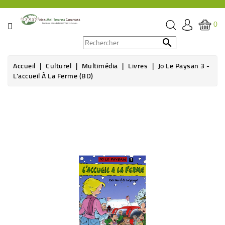
CATÉGORIE
0
PROMOS

Accueil
Culturel
Multimédia
Livres
Jo Le Paysan 3 -
ÉPICERIE
L'accueil À La Ferme (BD)
THÉ,
CAFÉ
&
BOISSON
HYGIÈNE
SOINS
SANTÉ
BIEN-
ÊTRE