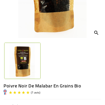
BÉBÉ
CULTUREL
search
Poivre Noir De Malabar En Grains Bio