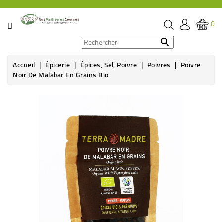
CATÉGORIE
0
PROMOS

Accueil
Épicerie
Épices, Sel, Poivre
Poivres
Poivre
ÉPICERIE
Noir De Malabar En Grains Bio
THÉ,
CAFÉ
&
BOISSON
HYGIÈNE
SOINS
SANTÉ
BIEN-
ÊTRE