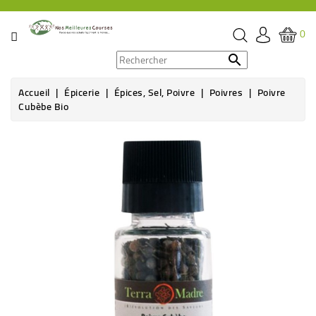
CATÉGORIE
0
PROMOS

Accueil
Épicerie
Épices, Sel, Poivre
Poivres
Poivre
ÉPICERIE
Cubèbe Bio
THÉ,
CAFÉ
&
BOISSON
HYGIÈNE
SOINS
SANTÉ
BIEN-
ÊTRE