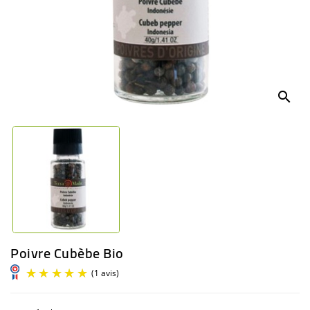
BÉBÉ
CULTUREL
search
Poivre Cubèbe Bio