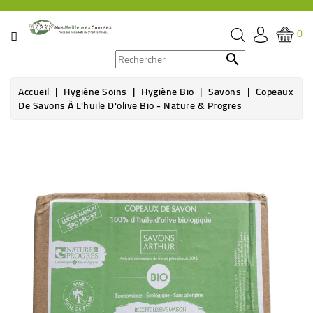
CATÉGORIE
0
PROMOS

Accueil
Hygiène Soins
Hygiène Bio
Savons
Copeaux
ÉPICERIE
De Savons À L'huile D'olive Bio - Nature & Progres
THÉ,
CAFÉ
&
BOISSON
HYGIÈNE
SOINS
SANTÉ
BIEN-
ÊTRE