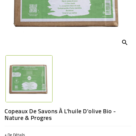
BÉBÉ
CULTUREL
search
Copeaux De Savons À L'huile D'olive Bio -
Nature & Progres
+ De Détails