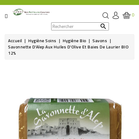
CATÉGORIE
0
PROMOS

Accueil
Hygiène Soins
Hygiène Bio
Savons
ÉPICERIE
Savonnette D'Alep Aux Huiles D'Olive Et Baies De Laurier BIO
12%
THÉ,
CAFÉ
Rupture de stock
&
BOISSON
HYGIÈNE
SOINS
SANTÉ
BIEN-
ÊTRE