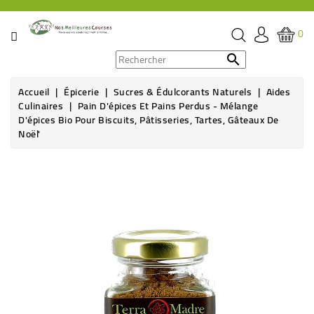
CATÉGORIE
0
PROMOS

Accueil
Épicerie
Sucres & Édulcorants Naturels
Aides
ÉPICERIE
Culinaires
Pain D'épices Et Pains Perdus - Mélange
D'épices Bio Pour Biscuits, Pâtisseries, Tartes, Gâteaux De
THÉ,
Noël'
CAFÉ
&
BOISSON
HYGIÈNE
SOINS
SANTÉ
BIEN-
ÊTRE